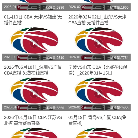
2026-01-10
2026-02-02
播放量:5996
播放量:1960
01月10日 CBA 天津VS福建[无
2026年02月02日_山东VS天津
插件直播]
CBA直播 无插件直播
2026-05-18
2026-01-15
播放量:2610
播放量:7754
2026年05月18日_深圳VS广厦
宁波VS山东 CBA【比赛在线观
CBA直播 免费在线直播
看】_2026年01月15日
2026-01-15
2026-01-19
播放量:5566
播放量:7453
2026年01月15日 CBA 江苏VS
01月19日 青岛VS广厦 CBA[免
北控 高清赛事直播
费直播]