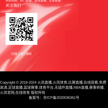
网站地图
热门直播
篮球直播
足球直播
关注我们
扫描上方二维码
Copyright © 2018-2024 火凤直播,火凤体育,比赛直播,在线观看,免费
高清,足球直播,篮球赛事,体育平台,无插件直播,NBA直播,赛事转播,
火凤官网,在线体育 版权所有
备案号：
京ICP备2020036361号