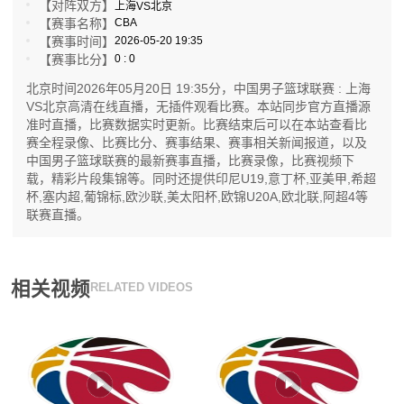
【对阵双方】
上海VS北京
【赛事名称】
CBA
【赛事时间】
2026-05-20 19:35
【赛事比分】
0 : 0
北京时间2026年05月20日 19:35分，中国男子篮球联赛 : 上海
VS北京高清在线直播，无插件观看比赛。本站同步官方直播源
准时直播，比赛数据实时更新。比赛结束后可以在本站查看比
赛全程录像、比赛比分、赛事结果、赛事相关新闻报道，以及
中国男子篮球联赛的最新赛事直播，比赛录像，比赛视频下
载，精彩片段集锦等。同时还提供印尼U19,意丁杯,亚美甲,希超
杯,塞内超,葡锦标,欧沙联,美太阳杯,欧锦U20A,欧北联,阿超4等
联赛直播。
相关视频
RELATED VIDEOS