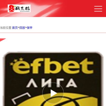
>
>
当前位置:
首页
回放
保甲