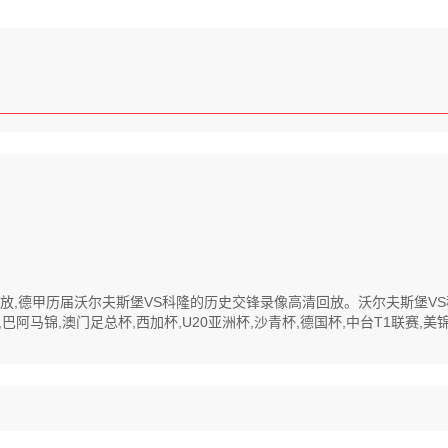
高清回放,德甲历届沃尔夫斯堡VS科隆的历史交锋录像高清回放。沃尔夫斯堡
马锦,澳门足总杯,西加杯,U20亚洲杯,沙青杯,德国杯,中台T1联赛,美锦