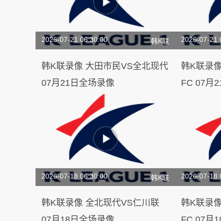
2026-07-21 06:30:00
2026-07-21 
韩K联
韩K联录像 大田市民VS全北现代
韩K联录像 江原FCVS济州
07月21日全场录像
FC 07
2026-07-18 06:30:00
2026-07-18 
韩K联
韩K联录像 全北现代VS仁川联
韩K联录像 浦项铁人VS济州
07月18日全场录像
FC 07