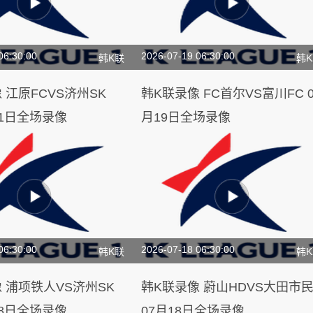
06:30:00
2026-07-19 06:30:00
韩K联
韩
SK
韩K联录像 FC首尔VS富川FC 07
月21日全场录像
月19日全场录像
06:30:00
2026-07-18 06:30:00
韩K联
韩
SK
韩K联录像 蔚山HDVS大田市民
月18日全场录像
07月18日全场录像