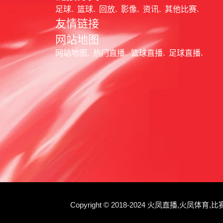
足球
篮球
回放
影像
资讯
其他比赛
友情链接
网站地图
网站地图
热门直播
篮球直播
足球直播
Copyright © 2018-2024 火凤直播