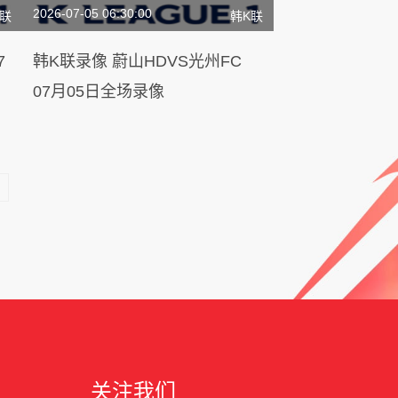
2026-07-05 06:30:00
K联
韩K联
韩K联录像 蔚山HDVS光州FC
07月05日全场录像
关注我们