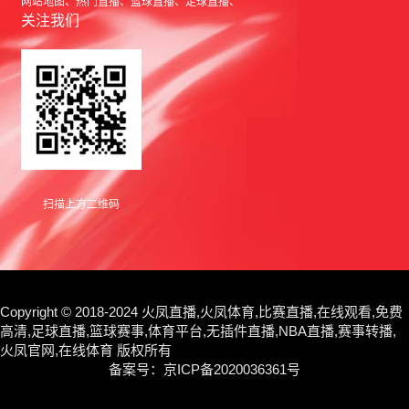
网站地图
热门直播
篮球直播
足球直播
关注我们
扫描上方二维码
Copyright © 2018-2024 火凤直播,火凤体育,比赛直播,在线观看,免费
高清,足球直播,篮球赛事,体育平台,无插件直播,NBA直播,赛事转播,
火凤官网,在线体育 版权所有
备案号：
京ICP备2020036361号