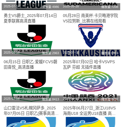
2025-07-14
2025-05-28
播放量:4986
播放量:7208
勇士VS爵士_2025年07月14日
05月28日 南美杯:卡贝略港学院
夏季联赛高清直播
VS拉努斯_比赛在线观看
2025-06-15
2025-07-02
播放量:2963
播放量:6431
06月15日 日职乙:爱媛FCVS磐
2025年07月02日 哈卡VSVPS
田喜悦_高清直播
瓦萨 芬超 无插件直播
2025-07-05
2025-06-27
播放量:8413
播放量:8287
山口雷法VS札幌冈萨多_2025
2025年06月27日_浙江U18VS
年07月05日 日职乙[赛事高清直
海南U18 全运男U18直播 高清
播]
直播