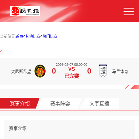
>
>
当前位置:
首页
其他比赛
热门比赛
2026-02-07 00:00:00
VS
0
0
突尼斯希望
马里体育
已完赛
赛事介绍
赛事阵容
文字直播
赛事介绍