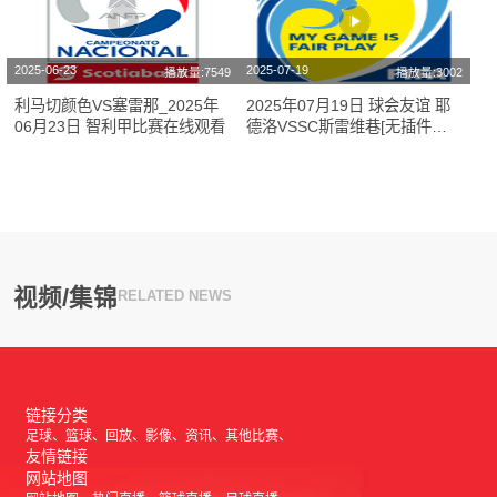
2025-06-23
2025-07-19
播放量:7549
播放量:3002
利马切颜色VS塞雷那_2025年
2025年07月19日 球会友谊 耶
06月23日 智利甲比赛在线观看
德洛VSSC斯雷维巷[无插件直
播]
视频/集锦
RELATED NEWS
链接分类
足球
篮球
回放
影像
资讯
其他比赛
友情链接
网站地图