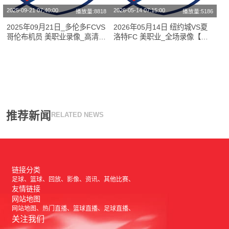
2025-09-21 07:40:00
2026-05-14 07:15:00
播放量:8818
播放量:5186
2025年09月21日_多伦多FCVS
2026年05月14日 纽约城VS夏
哥伦布机员 美职业录像_高清录
洛特FC 美职业_全场录像【视
像【全场回放】
频集锦】
推荐新闻
RELATED NEWS
链接分类
足球
篮球
回放
影像
资讯
其他比赛
友情链接
网站地图
网站地图
热门直播
篮球直播
足球直播
关注我们