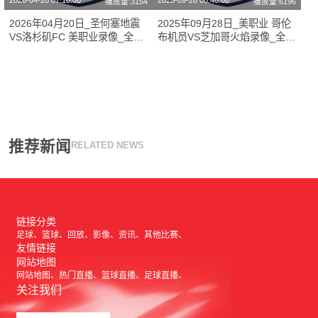
2026-04-20 07:10:00
2025-09-28 08:40:00
播放量:3154
播放量:6196
2026年04月20日_圣何塞地震
2025年09月28日_美职业 哥伦
VS洛杉矶FC 美职业录像_全场
布机员VS芝加哥火焰录像_全场
录像【视频集锦】
录像【高清回放】
推荐新闻
RELATED NEWS
链接分类
足球
篮球
回放
影像
资讯
其他比赛
友情链接
网站地图
网站地图
热门直播
篮球直播
足球直播
关注我们