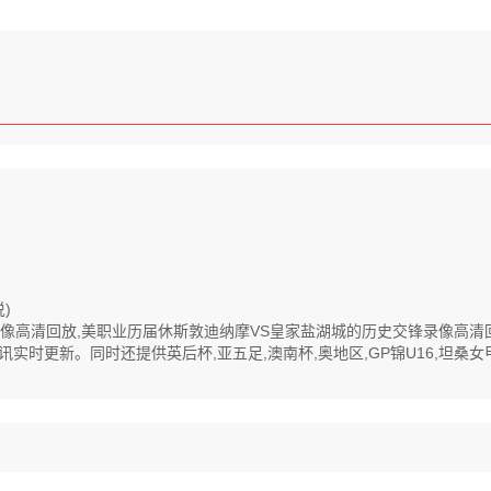
)
全程录像高清回放,美职业历届休斯敦迪纳摩VS皇家盐湖城的历史交锋录像高
更新。同时还提供英后杯,亚五足,澳南杯,奥地区,GP锦U16,坦桑女甲,