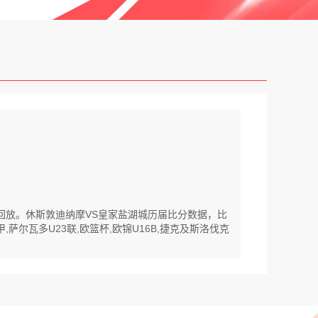
清回放。休斯敦迪纳摩VS皇家盐湖城历届比分数据，比
萨尔瓦多U23联,欧篮杯,欧锦U16B,捷克及斯洛伐克