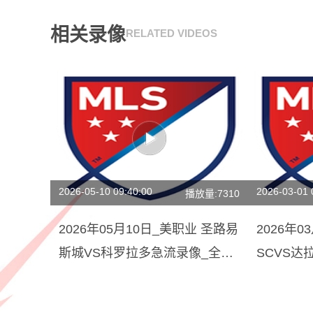
相关录像
RELATED VIDEOS
2026-05-10 09:40:00
2026-03-01 
播放量:7310
2026年05月10日_美职业 圣路易
2026年0
斯城VS科罗拉多急流录像_全场
SCVS达
录像【全场回放】
场录像【