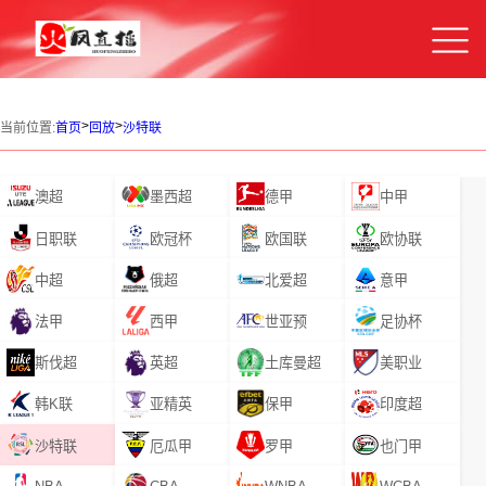
>
>
当前位置:
首页
回放
沙特联
澳超
墨西超
德甲
中甲
日职联
欧冠杯
欧国联
欧协联
中超
俄超
北爱超
意甲
法甲
西甲
世亚预
足协杯
斯伐超
英超
土库曼超
美职业
韩K联
亚精英
保甲
印度超
沙特联
厄瓜甲
罗甲
也门甲