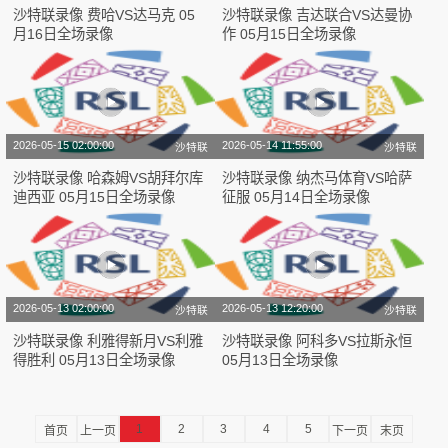
沙特联录像 费哈VS达马克 05
沙特联录像 吉达联合VS达曼协
月16日全场录像
作 05月15日全场录像
2026-05-15 02:00:00
2026-05-14 11:55:00
沙特联
沙特联
沙特联录像 哈森姆VS胡拜尔库
沙特联录像 纳杰马体育VS哈萨
迪西亚 05月15日全场录像
征服 05月14日全场录像
2026-05-13 02:00:00
2026-05-13 12:20:00
沙特联
沙特联
沙特联录像 利雅得新月VS利雅
沙特联录像 阿科多VS拉斯永恒
得胜利 05月13日全场录像
05月13日全场录像
1
2
3
4
5
首页
上一页
下一页
末页