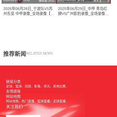
2026-06-28 07:00:00
2025-06-29 07:30:00
播放量:2631
播放量:1573
2026年06月28日_宁波队VS苏
2025年06月29日_中甲 青岛红
州东吴 中甲录像_全场录像【视
狮VS广州影豹录像_全场录像
频集锦】
【视频集锦】
推荐新闻
RELATED NEWS
链接分类
足球
篮球
回放
影像
资讯
其他比赛
友情链接
网站地图
网站地图
热门直播
篮球直播
足球直播
关注我们