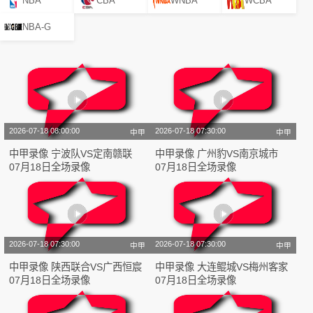
NBA
CBA
WNBA
WCBA
NBA-G
2026-07-18 08:00:00
2026-07-18 07:30:00
中甲
中甲
中甲录像 宁波队VS定南赣联
中甲录像 广州豹VS南京城市
07月18日全场录像
07月18日全场录像
2026-07-18 07:30:00
2026-07-18 07:30:00
中甲
中甲
中甲录像 陕西联合VS广西恒宸
中甲录像 大连鲲城VS梅州客家
07月18日全场录像
07月18日全场录像