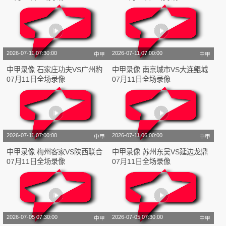
2026-07-11 07:30:00
2026-07-11 07:00:00
中甲
中甲
中甲录像 石家庄功夫VS广州豹
中甲录像 南京城市VS大连鲲城
07月11日全场录像
07月11日全场录像
2026-07-11 07:00:00
2026-07-11 06:00:00
中甲
中甲
中甲录像 梅州客家VS陕西联合
中甲录像 苏州东吴VS延边龙鼎
07月11日全场录像
07月11日全场录像
2026-07-05 07:30:00
2026-07-05 07:30:00
中甲
中甲