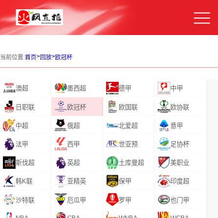
>
>
当前位置:
首页
回放
欧冠杯
澳超
墨西超
德甲
中甲
日职联
欧冠杯
欧国联
欧协联
中超
俄超
北爱超
意甲
法甲
西甲
世亚预
足协杯
斯伐超
英超
土库曼超
美职业
韩K联
亚精英
保甲
印度超
沙特联
厄瓜甲
罗甲
也门甲