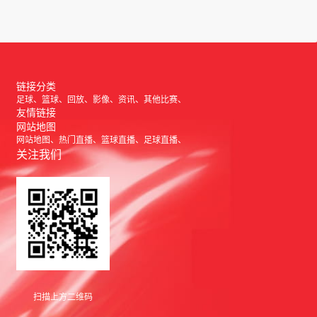
链接分类
足球
篮球
回放
影像
资讯
其他比赛
友情链接
网站地图
网站地图
热门直播
篮球直播
足球直播
关注我们
扫描上方二维码