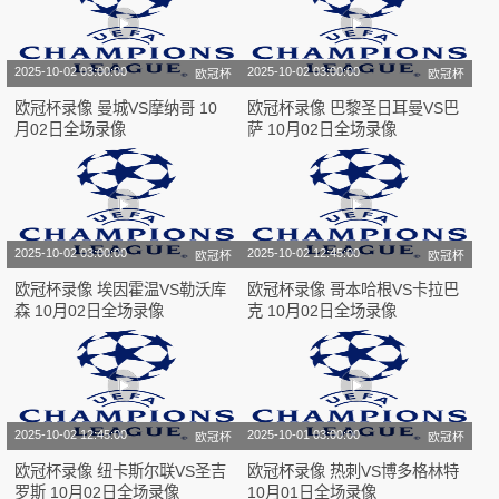
2025-10-02 03:00:00
2025-10-02 03:00:00
欧冠杯
欧冠杯
欧冠杯录像 曼城VS摩纳哥 10
欧冠杯录像 巴黎圣日耳曼VS巴
月02日全场录像
萨 10月02日全场录像
2025-10-02 03:00:00
2025-10-02 12:45:00
欧冠杯
欧冠杯
欧冠杯录像 埃因霍温VS勒沃库
欧冠杯录像 哥本哈根VS卡拉巴
森 10月02日全场录像
克 10月02日全场录像
2025-10-02 12:45:00
2025-10-01 03:00:00
欧冠杯
欧冠杯
欧冠杯录像 纽卡斯尔联VS圣吉
欧冠杯录像 热刺VS博多格林特
罗斯 10月02日全场录像
10月01日全场录像