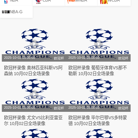
NBA
CBA
WNBA
WCBA
NBA-G
2025-10-02 03:00:00
2025-10-02 03:00:00
欧冠杯
欧冠杯
欧冠杯录像 奥林匹亚科斯VS阿
欧冠杯录像 葡萄牙体育VS那不
森纳 10月02日全场录像
勒斯 10月02日全场录像
2025-10-02 03:00:00
2025-10-02 03:00:00
欧冠杯
欧冠杯
欧冠杯录像 尤文VS比利亚雷亚
欧冠杯录像 毕尔巴鄂VS多特蒙
尔 10月02日全场录像
德 10月02日全场录像