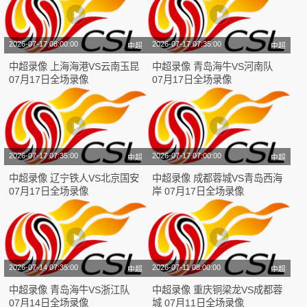
2026-07-17 08:00:00
2026-07-17 07:35:00
中超
中超
中超录像 上海海港VS云南玉昆
中超录像 青岛海牛VS河南队
07月17日全场录像
07月17日全场录像
2026-07-17 07:35:00
2026-07-17 07:00:00
中超
中超
中超录像 辽宁铁人VS北京国安
中超录像 成都蓉城VS青岛西海
07月17日全场录像
岸 07月17日全场录像
2026-07-14 07:35:00
2026-07-11 08:00:00
中超
中超
中超录像 青岛海牛VS浙江队
中超录像 重庆铜梁龙VS成都蓉
07月14日全场录像
城 07月11日全场录像