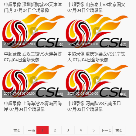
中超录像 深圳新鹏城VS天津津
中超录像 山东泰山VS北京国安
门虎 07月04日全场录像
07月04日全场录像
2026-07-04 07:35:00
2026-07-04 07:00:00
中超
中超
中超录像 武汉三镇VS大连英博
中超录像 重庆铜梁龙VS辽宁铁
07月04日全场录像
人 07月04日全场录像
2026-07-04 07:00:00
2026-07-03 08:00:00
中超
中超
中超录像 上海海港VS青岛西海
中超录像 河南队VS云南玉昆
岸 07月04日全场录像
07月03日全场录像
1
2
3
4
5
首页
上一页
下一页
末页