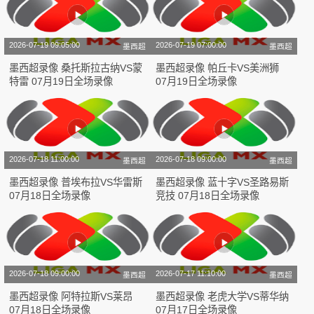
2026-07-19 09:05:00
2026-07-19 07:00:00
墨西超
墨西超
墨西超录像 桑托斯拉古纳VS蒙
墨西超录像 帕丘卡VS美洲狮
特雷 07月19日全场录像
07月19日全场录像
2026-07-18 11:00:00
2026-07-18 09:00:00
墨西超
墨西超
墨西超录像 普埃布拉VS华雷斯
墨西超录像 蓝十字VS圣路易斯
07月18日全场录像
竞技 07月18日全场录像
2026-07-18 09:00:00
2026-07-17 11:10:00
墨西超
墨西超
墨西超录像 阿特拉斯VS莱昂
墨西超录像 老虎大学VS蒂华纳
07月18日全场录像
07月17日全场录像