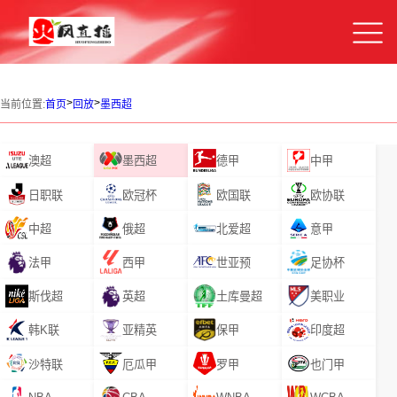
>
>
当前位置:
首页
回放
墨西超
澳超
墨西超
德甲
中甲
日职联
欧冠杯
欧国联
欧协联
中超
俄超
北爱超
意甲
法甲
西甲
世亚预
足协杯
斯伐超
英超
土库曼超
美职业
韩K联
亚精英
保甲
印度超
沙特联
厄瓜甲
罗甲
也门甲